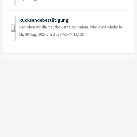
Rücksendebestätigung
Nachdem wir die Mautbox erhalten haben, wird diese wieder in unser System eingebucht und Sie erhalten per E-Mail eine Rücksendebestätigung. Sollten Sie kei...
Mi, 20 Aug, 2025 um 2:59 NACHMITTAGS