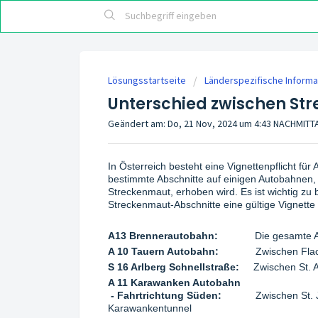
Lösungsstartseite
Länderspezifische Informa
Unterschied zwischen St
Geändert am: Do, 21 Nov, 2024 um 4:43 NACHMIT
In Österreich besteht eine Vignettenpflicht fü
bestimmte Abschnitte auf einigen Autobahnen,
Streckenmaut, erhoben wird. Es ist wichtig zu 
Streckenmaut-Abschnitte eine gültige Vignette 
A13 Brennerautobahn:
Die gesamte A 13 i
A 10 Tauern Autobahn:
Zwischen Flachau 
S 16 Arlberg Schnellstraße:
Zwischen St. An
A 11 Karawanken Autobahn
-
Fahrtrichtung Süden:
Zwischen St. Jako
Karawankentunnel