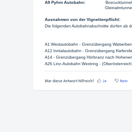
A9 Pyhrn Autobahn:
Bosrucktunnel:
Gleinalmtunnel: Zwischen St
Ausnahmen von der Vignettenpflicht:
Die folgenden Autobahnabschnitte dürfen ab 
A1 Westautobahn - Grenzübergang Walserber
A12 Inntalautobahn - Grenzübergang Kiefersfe
A14 - Grenzübergang Hörbranz nach Hohenem
A26 Linz-Autobahn Westring - (Oberösterreic
War diese Antwort hilfreich?
Ja
Nein