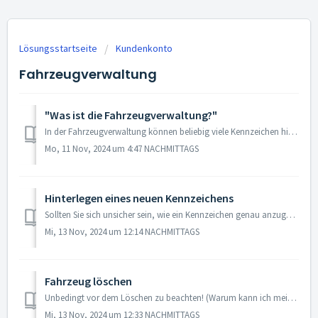
Lösungsstartseite
Kundenkonto
Fahrzeugverwaltung
"Was ist die Fahrzeugverwaltung?"
In der Fahrzeugverwaltung können beliebig viele Kennzeichen hinterlegt und diese beliebig oft überarbeitet werden. Daten zu einem Kennzeichen können jederze...
Mo, 11 Nov, 2024 um 4:47 NACHMITTAGS
Hinterlegen eines neuen Kennzeichens
Sollten Sie sich unsicher sein, wie ein Kennzeichen genau anzugeben (Bindestriche, Leerzeichen, Umlaute) ist finden Sie hier mehr Informationen. Um ein ...
Mi, 13 Nov, 2024 um 12:14 NACHMITTAGS
Fahrzeug löschen
Unbedingt vor dem Löschen zu beachten! (Warum kann ich mein Fahrzeug nicht löschen?) Bevor ein Fahrzeug in der Fahrzeug-Verwaltung gelöscht werden kann,...
Mi, 13 Nov, 2024 um 12:33 NACHMITTAGS