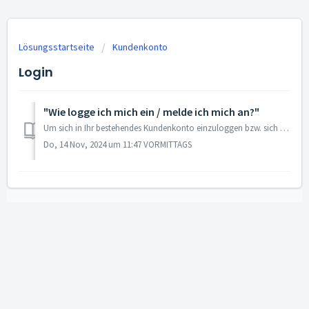
Lösungsstartseite
Kundenkonto
Login
"Wie logge ich mich ein / melde ich mich an?"
Um sich in Ihr bestehendes Kundenkonto einzuloggen bzw. sich anzumelden gehen Sie auf unserer Webseite auf das Kundenkonto-Symbol, geben Sie die in Ihrem Ku...
Do, 14 Nov, 2024 um 11:47 VORMITTAGS