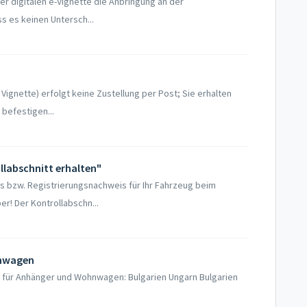
der digitalen e-Vignette die Anbringung an der
s es keinen Untersch...
 Vignette) erfolgt keine Zustellung per Post; Sie erhalten
 befestigen...
llabschnitt erhalten"
s bzw. Registrierungsnachweis für Ihr Fahrzeug beim
r! Der Kontrollabschn...
hnwagen
ve für Anhänger und Wohnwagen: Bulgarien Ungarn Bulgarien